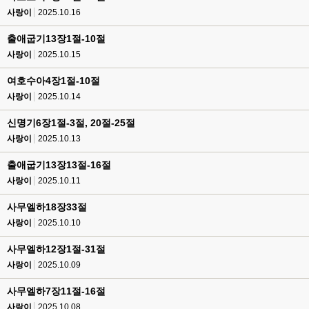
사랑이
2025.10.16
출애굽기13장1절-10절
사랑이
2025.10.15
여호수아4장1절-10절
사랑이
2025.10.14
신명기6장1절-3절, 20절-25절
사랑이
2025.10.13
출애굽기13장13절-16절
사랑이
2025.10.11
사무엘하18장33절
사랑이
2025.10.10
사무엘하12장1절-31절
사랑이
2025.10.09
사무엘하7장11절-16절
사랑이
2025.10.08