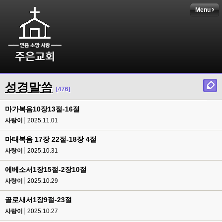
Menu
성경말씀
[476]
마가복음10장13절-16절
사랑이
2025.11.01
마태복음 17장 22절-18장 4절
사랑이
2025.10.31
에베소서1장15절-2장10절
사랑이
2025.10.29
골로새서1장9절-23절
사랑이
2025.10.27