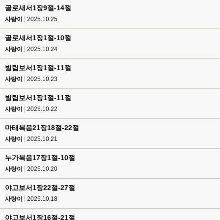
골로새서1장9절-14절
사랑이
2025.10.25
골로새서1장1절-10절
사랑이
2025.10.24
빌립보서1장1절-11절
사랑이
2025.10.23
빌립보서1장1절-11절
사랑이
2025.10.22
마태복음21장18절-22절
사랑이
2025.10.21
누가복음17장1절-10절
사랑이
2025.10.20
야고보서1장22절-27절
사랑이
2025.10.18
야고보서1장16절-21절