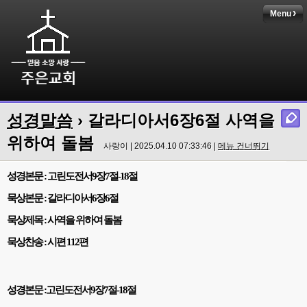
Menu
성경말씀
› 갈라디아서6장6절 사역을
위하여 돌봄
사랑이 | 2025.04.10 07:33:46 |
메뉴 건너뛰기
성경본문
:
고린도전서
9
장
7
절
-18
절
묵상본문
:
갈라디아서
6
장
6
절
묵상제목
:
사역을 위하여 돌봄
묵상찬송
:
시편
112
편
성경본문
:
고린도전서
9
장
7
절
-18
절