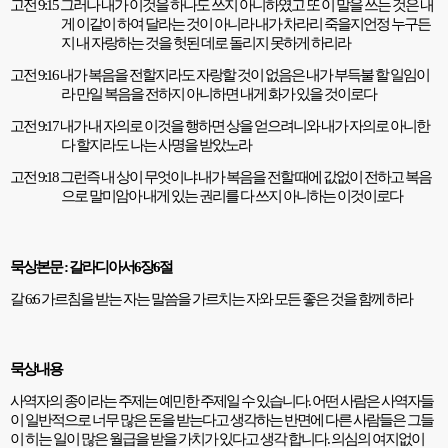
고전
9:15
그러나 내가 이것을 하나도 쓰지 아니하였고 또 이 말을 쓰는 것은 내
게 이같이 하여 달라는 것이 아니라 내가 차라리 죽을지언정 누구든
지 내 자랑하는 것을 헛된 데로 돌리지 못하게 하리라
고전
9:16
내가 복음을 전할지라도 자랑할 것이 없음은 내가 부득불 할 일임이
라 만일 복음을 전하지 아니하면 내게 화가 있을 것이로다
고전
9:17
내가 내 자의로 이것을 행하면 상을 얻으려니와 내가 자의로 아니한
다 할지라도 나는 사명을 받았노라
고전
9:18
그런즉 내 상이 무엇이냐 내가 복음을 전할 때에 값없이 전하고 복음
으로 말미암아 내게 있는 권리를 다 쓰지 아니하는 이것이로다
묵상본문
:
갈라디아서
6
장
6
절
갈
6:6
가르침을 받는 자는 말씀을 가르치는 자와 모든 좋은 것을 함께 하라
묵상내용
사역자의 종이라는 주제는 예민한 주제일 수 있습니다
.
어떤 사람은 사역자들
이 일반적으로 너무 많은 돈을 받는다고 생각하는 반면에 다른 사람들은 그들
이 히는 일이 많은 월급을 받을 가치가 있다고 생각 합니다
.
의심의 여지없이