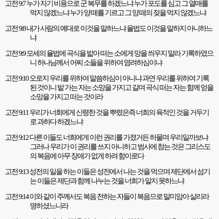
고전
9:7
누가 자기 비용으로 군 복무를 하겠느냐 누가 포도를 심고 그 열매를
먹지 않겠느냐 누가 양 떼를 기르고 그 양 떼의 젖을 먹지 않겠느냐
고전
9:8
내가 사람의 예대로 이것을 말하느냐 율법도 이것을 말하지 아니하느
냐
고전
9:9
모세의 율법에 곡식을 밟아 떠는 소에게 망을 씌우지 말라 기록하였으
니 하나님께서 어찌 소들을 위하여 염려하심이냐
고전
9:10
오로지 우리를 위하여 말씀하심이 아니냐 과연 우리를 위하여 기록
된 것이니 밭 가는 자는 소망을 가지고 갈며 곡식 떠는 자는 함께 얻을
소망을 가지고 떠는 것이라
고전
9:11
우리가 너희에게 신령한 것을 뿌렸은즉 너희의 육적인 것을 거두기
로 과하다 하겠느냐
고전
9:12
다른 이들도 너희에게 이런 권리를 가졌거든 하물며 우리일까보냐
그러나 우리가 이 권리를 쓰지 아니하고 범사에 참는 것은 그리스도
의 복음에 아무 장애가 없게 하려 함이로다
고전
9:13
성전의 일을 하는 이들은 성전에서 나는 것을 먹으며 제단에서 섬기
는 이들은 제단과 함께 나누는 것을 너희가 알지 못하느냐
고전
9:14
이와 같이 주께서도 복음 전하는 자들이 복음으로 말미암아 살리라
명하셨느니라