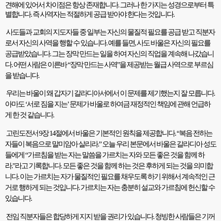
견해에 있어서 차이점은 항상 존재합니다
.
그러나 한 가지는 성경으로부터 특
별합니다
.
즉 사역자는 적절하게 공급 받아야 한다는 것입니다
.
사도들과 교회의 지도자들 중 일부는 자신의 물질적 필요를 공급 받고 직분자
로서 자신의 사역을 행할 수 있습니다
.
예를 들면
,
사도 바울은 자신의 필요를
공급받았습니다
.
그는 장막 만드는 일을 하여 자신의 직업을 계속해 나갔습니
다
.
어떤 사람은 이른바
“
장막 만드는 사역
”
을 제공받는 월급 사역으로 부르심
을 받습니다
.
우리는 바울이 왜 갑자기 갈라디아서에서 이 문제를 제기했는지 잘 모릅니다
.
아마도
‘
서로 짐을 지는
’
문제가 바울로 하여금 재정적인 책임에 관해 언급하
게 한 것 같습니다
.
고린도전서
9
장
14
절에서 바울은 기본적인 원칙을 제공합니다
. “
복음 전하는
자들이 복음으로 말미암아 살리라
.”
오늘 우리 본문에서 바울은 갈라디아 성도
들에게
“
가르침을 받는 자는 말씀을 가르치는 자와 모든 좋은 것을 함께 하
라
.”
라고 기록합니다
.
모든 좋은 것을 함께 하는 것은 후하게 되는 것을 의미합
니다
.
이는 가르치는 자가 물질적인 필요를 채우도록 하기 위해서 계속적인 근
거로 행하게 되는 것입니다
.
가르치는 자는 충분히 설교와 가르침에 헌신할 수
있습니다
.
전임 직분자들은 합당하게 지지 받을 권리가 있습니다
.
청빙한 사람들은 기꺼