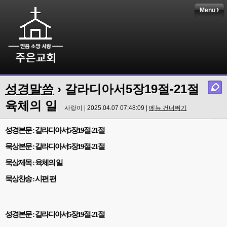
Menu
성경말씀
› 갈라디아서5장19절-21절
육체의 일
사랑이 | 2025.04.07 07:48:09 |
메뉴 건너뛰기
성경본문
:
갈라디아서
5
장
19
절
-21
절
묵상본문
:
갈라디아서
5
장
19
절
-21
절
묵상제목
:
육체의 일
묵상찬송
:
시편 편
성경본문
:
갈라디아서
5
장
19
절
-21
절