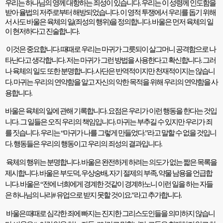
우리는 하나님의 영께 대항하는 죄성이 있습니다
.
우리는 이 성령께 인도함을
받아 율법의 저주로부터 해방되었습니다
.
이 영적 투쟁에서 우리를 돕기 위해
서 사도 바울은 육체의 일
(
죄성의 행위
)
을 정의합니다
.
바울은 먼저 육체의 일
이 현저하다고 진술합니다
.
이것은 중요합니다
.
때때로 우리는 마귀가 그릇되이 살그머니 공격함으로 나
타난다고 생각합니다
.
저는 마귀가 그런 방법을 사용한다고 확신합니다
.
그러
나 육체의 일도 또한 분명합니다
.
사단은 반역적이지만 천재적이지는 않습니
다
.
마귀는 우리의 연약함을 알고 자신의 악한 목적을 위해 우리의 연약함을 사
용합니다
.
바울은 육체의 일에 관해 기록합니다
.
요점은 우리가 이런 행동을 한다는 것입
니다
.
그 일들은 오직 우리의 책임입니다
.
마귀는 부추길 수 있지만 우리가 죄
를 짓습니다
.
우리는
“
마귀가 나를 그렇게 만들었다
.”
라고 말할 수 없을 것입니
다
.
행동들은 우리의 행동이고 우리의 죄성의 결과입니다
.
육체의 행위는 분명합니다
.
바울은 완전하게 하려는 의도가 없는 짧은 목록을
제시합니다
.
바울은 부도덕
,
우상숭배
,
자기 절제의 부족
,
약물 남용을 언급합
니다
.
바울은
“
전에 너희에게 경계한 것같이 경계하노니 이런 일을 하는 자들
은 하나님의 나리
#
유업으로 받지 못할 것이요
.”
라고 추가합니다
.
바울은 때때로 심각한 죄에 빠지는 진지한 그리스도인들을 의미하지 않습니