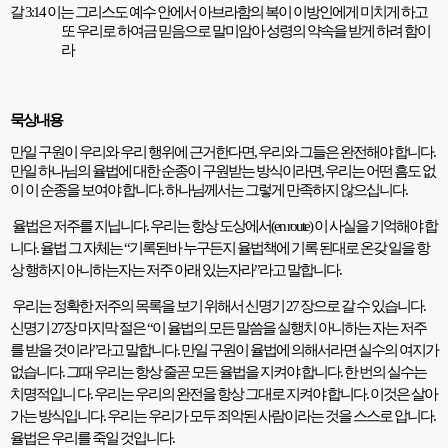
갈
3:14
이는 그리스도 예수 안에서 아브라함의 복이 이방인에게 미치게 하고
또 우리로 하여금 믿음으로 말미암아 성령의 약속을 받게 하려 함이
라
묵상내용
만일 구원이 우리와 우리 행위에 근거한다면
,
우리와 그들은 완전해야 합니다
.
만일 하나님의 율법에 대한 순종이 구원받는 방식이라면
,
우리는 어떤 흠도 없
이 이 순종을 보여야 합니다
.
하나님께서는 그렇게 만족하지 않으십니다
.
율법은 저주를 지닙니다
.
우리는 항상 도상에서
(en route)
이 사실을 기억해야 합
니다
.
율법 그 자체는
“
기록된바 누구든지 율법책에 기록 된대로 온갖 일을 항
상 행하지 아니하는자는 저주 아래 있는자라
”
라고 말합니다
.
우리는 정확한 저주의 목록을 보기 위해서 신명기
27
장으로 갈 수 있습니다
.
신명기
27
장 마지막 절은
“
이 율법의 모든 말씀을 실행치 아니하는 자는 저주
를 받을 것이라
”
라고 말합니다
.
만일 구원이 율법에 의해서라면 실수의 여지가
없습니다
.
그때 우리는 항상 줄곧 모든 율법을 지켜야 합니다
.
한 번의 실수는
치명적입니 다
.
우리는 우리의 완전을 항상 그대로 지켜야 합니다
.
이것은 살아
가는 방식입니다
.
우리는 우리가 모두 죄악된 사람이라는 것을 스스로 압니다
.
율법은 우리를 죽일 것입니다
.