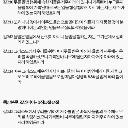
갈
3:10
무릇 율법 행위에 속한 자들은 저주 아래에 있나니 기록된 바 누구든지
율법 책에 기록된 대로 모든 일을 항상 행하지 아니하는 자는 저주 아
래에 있는 자라 하였음이라
갈
3:11
또 하나님 앞에서 아무도 율법으로 말미암아 의롭게 되지 못할 것이 분
명하니 이는 의인은 믿음으로 살리라 하였음이라
갈
3:12
율법은 믿음에서 난 것이 아니니 율법을 행하는 자는 그 가운데서 살리
라 하였느니라
갈
3:13
그리스도께서 우리를 위하여 저주를 받은 바 되사 율법의 저주에서 우
리를 속량하셨으니 기록된 바 나무에 달린 자마다 저주 아래에 있는
자라 하였음이라
갈
3:14
이는 그리스도 예수 안에서 아브라함의 복이 이방인에게 미치게 하고
또 우리로 하여금 믿음으로 말미암아 성령의 약속을 받게 하려 함이
라
묵상본문
:
갈라디아서
3
장
13
절
-14
절
갈
3:13
그리스도께서 우리를 위하여 저주를 받은 바 되사 율법의 저주에서 우
리를 속량하셨으니 기록된 바 나무에 달린 자마다 저주 아래에 있는
자라 하였음이라