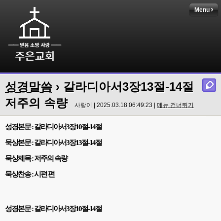
Menu
성경말씀
› 갈라디아서3장13절-14절
저주의 속량
사랑이 | 2025.03.18 06:49:23 |
메뉴 건너뛰기
성경본문
:
갈라디아서
3
장
10
절
-14
절
묵상본문
:
갈라디아서
3
장
13
절
-14
절
묵상제목
:
저주의 속량
묵상찬송
:
시편 편
성경본문
:
갈라디아서
3
장
10
절
-14
절