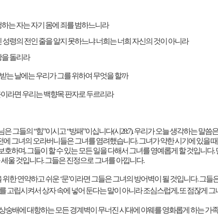
행하는 자는 자기 몸에 죄를 범하느니라
 성령의 전인 줄을 알지 못하느냐 너희는 너희 자신의 것이 아니라
광을 돌리라
 받는 날에는 우리가 그를 위하여 무엇을 할까
 문이라면 우리는 백향목 판자로 두르리라
님은 그들의
“
힘
”
이시고
“
방패
”
이십니다
(
시
28:7).
우리가 오늘 생각하는 말씀은
전에 그녀의 오라버니들은 그녀를 염려했습니다
.
그녀가 약한 시기에 있을 때
 보호하며
,
그들이 할 수 있는 모든 일을 다해서 그녀를 영예롭게 할 것입니다
.
를 세울 것입니다
.
그들은 진정으로 그녀를 아낍니다
.
을 위한 연약하고 쉬운
‘
문
’
이라면 그들은 그녀의 방어벽이 될 것입니다
.
그들은
를 고립시켜서 상자 속에 넣어 둔다는 말이 아니라 조심스럽게
,
또 점잖게 그
상숭배에 대항하는 모든 경계벽이 무너진 시대에 야웨를 영화롭게 하는 가