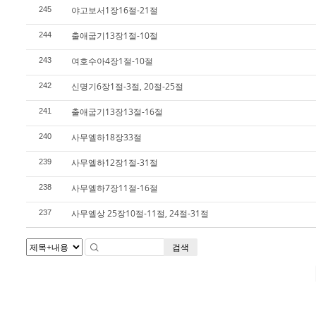
야고보서1장16절-21절
245
출애굽기13장1절-10절
244
여호수아4장1절-10절
243
신명기6장1절-3절, 20절-25절
242
출애굽기13장13절-16절
241
사무엘하18장33절
240
사무엘하12장1절-31절
239
사무엘하7장11절-16절
238
사무엘상 25장10절-11절, 24절-31절
237
검색