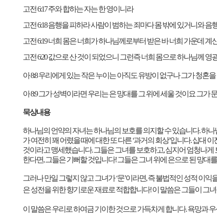
고전
6:17
주와 합하는 자는 한 영이니라
고전
6:18
음행을 피하라 사람이 범하는 죄마다 몸 밖에 있거니와 음
고전
6:19
너희 몸은 너희가 하나님께로부터 받은 바 너희 가운데 계신
고전
6:20
값으로 산 것이 되었으니 그런즉 너희 몸으로 하나님께 영
아
8:8
우리에게 있는 작은 누이는 아직도 유방이 없구나 그가 청혼을
아
8:9
그가 성벽이라면 우리는 은 망대를 그 위에 세울 것이요 그가
묵상내용
하나님의 언약의 자녀는 하나님의 보호를 의지할 수 있습니다
.
하나
가 여전히 꽤 어렸을 때에 대한 또 다른
‘
과거의 회상
’
입니다
.
십대 이
것이라고 맹세했습니다
.
그들은 그녀를 보호하고
,
심지어 엄청나게
한다면
,
그들은 기뻐할 것입니다
!
그들은 그녀 위에 은으로 된 망대
그러나 만일 그렇지 않고 그녀가
‘
문
’
이라면
,
즉 불법적인 성적 이익
은 성전을 위한 향기로운 재료로 적합합니다
!
이 말씀은 그들이 그녀
이 말씀은 우리로 하여금 기이한 것으로 가득차게 합니다
.
욕망과 우