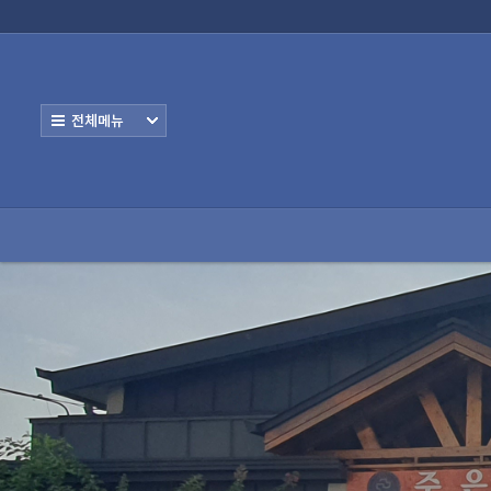
로그인
회원가입
교회안내
교회공간
자유공간
사역
교회안내
교회공간
전체보기
- 공지사항
- 성경말씀
- 설교영상
- 교회사진
자유공간
사역공간