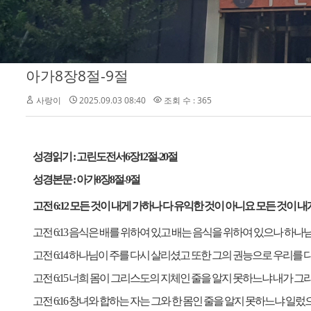
아가8장8절-9절
사랑이
2025.09.03 08:40
조회 수 : 365
성경읽기
:
고린도전서
6
장
12
절
-20
절
성경본문
:
아가
8
장
8
절
-9
절
고전
6:12
모든 것이 내게 가하나 다 유익한 것이 아니요 모든 것이
고전
6:13
음식은 배를 위하여 있고 배는 음식을 위하여 있으나 하나님
고전
6:14
하나님이 주를 다시 살리셨고 또한 그의 권능으로 우리를 
고전
6:15
너희 몸이 그리스도의 지체인 줄을 알지 못하느냐 내가 그
고전
6:16
창녀와 합하는 자는 그와 한 몸인 줄을 알지 못하느냐 일렀