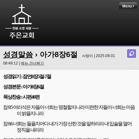
Menu
성경말씀
› 아가8장6절
사랑이 | 2025.09.01
08:49:12 |
메뉴 건너뛰기
성경읽기
:
잠언
8
장
5
절
-7
절
성경본문
:
아가
8
장
6
절
묵상찬송
:
시편
40
편
잠
8:5
어리석은 자들아 너희는 명철할지니라 미련한 자들아 너희는 마음
이 밝을지니라
잠
8:6
너희는 들을지어다 내가 가장 선한 것을 말하리라 내 입술을 열어
정직을 내리라