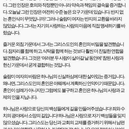
다
.
그런 인장은 호의와 작정뿐만 아니라 약속과 책임의 결속을 증거합니
다
.
오늘날 그런 인장은 여전히 수준 높은 요구 가운데 있습니다
.
반지 없
는 혼인식이 무엇입니까
?
그러나 술람미 여자는 반지의 교환을 바라지
않았습니다
.
그녀는 자기의 사랑하는 사람의 마음에 직접 맹세하기를 바
랐습니다
.
즐거운 외침 가운데서 그녀는 그리스도인의 혼인의 비밀을 발견했습니
다
.
잠자리를 함께 하고
,
식탁을 함께 하는 것보다 훨씬 더 친밀한 연합을
발견했습니다
.
그것은
‘
여러분 두 사람이 살아갈 날 동안에
’
참된 사랑과
헌신 가운데서 굳게 결합하는 것입니다
.
술람미 여자의 바람은 하나님의 신실하심에 대한 살아있는 증거입니다
.
왜냐면
,
그리스도인의 혼인은 야웨께서 계획하신 언약이기 때문입니다
.
혼인이 성례가 아니지만 그럼에도 불구하고 혼인은 하나님의 사랑과 교
제의 인을 지닙니다
.
하나님은 사랑으로 당신의 백성들에게 길을 만들어주셨습니다
!
죄와 수
치의 광야에서 소망의 길입니다
!
하나님은 사랑으로 자기 백성들을 잊지
않으셨습니다
.
그리스도는 당신과 교회의 교제를 증거하기 위해서 남편