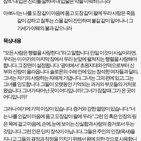
잠
8:7
내 입은 진리를 말하며 내 입술은 악을 미워하느니라
아
8:6
너는 나를 도장 같이 마음에 품고 도장 같이 팔에 두라 사랑은 죽음
같이 강하고 질투는 스올 같이 잔인하며 불길 같이 일어나니 그
기세가 야웨의 불과 같으니라
묵상내용
“
모든 사람은 행렬을 사랑한다
.”
라고 말합니다
.
만일 이것이 사실이라면
,
우리는 이 아가의 마지막 장에서 우리 눈앞에 펼쳐지는 행렬을 사랑해야
합니다
.
그 장면이 설정됩니다
. ‘
광야에서
’
초원지대와 언덕으로부터 신
부와 신랑이 올라옵니다
.
솔로몬의 수레 안에 있는 참석한 여자들과 달리
,
그녀는 자기의 사랑하는 자에게 기댑니다
.
그녀는 그의 편에 있고
,
그는
그녀를 인도합니다
.
그들이 오랫동안 기억되는 과거의 부모들의 거처로
왔습니다
.
그녀가 태어난 곳이 어디입니까
?
그녀가 잠잘 때 그가 온 곳이
어디입니까
?
그러나 여기에 기억 이상이 있습니다
.
증거와 강한 열망이 있습니다
. “
너
는 나를 인같이 마음에 품고 도장같이 팔에 두라
.”
그런 인 혹은 인장의 링
은 목에 걸고 마음에
,
손에
,
눈에 보이는 신실함과 사랑의 증거로서 두는
것입니다
.
그런 인은 단지 장식이 아닙니다
.
그들은 주인의 인장
(
옥새
)
을
지니고 그들의 결정과 작정을 인치기 위해서 왕에 의한 것으로 사용합니