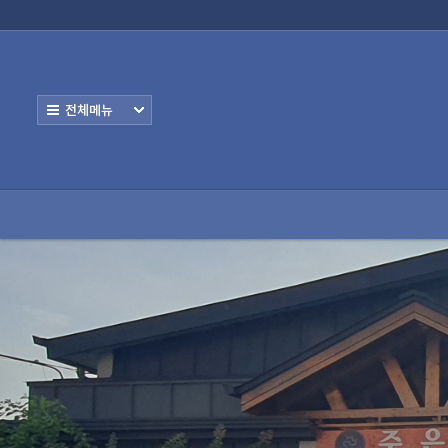
로그인
회원가입
교회안내
교회공간
자유공간
사역
교회안내
교회공간
전체보기
- 공지사항
- 성경말씀
- 설교영상
- 교회사진
자유공간
사역공간