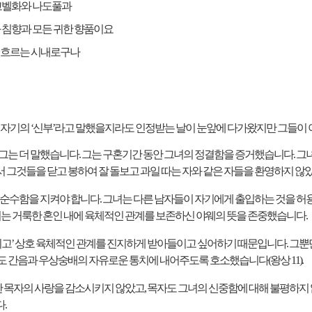
고벨화와 나도풀과
 침향과 모든 귀한 향품이요
 흐르는 시내로구나
자기의
‘
신부
’
라고 말했을지라도 인정받는 날이 눈앞에 다가왔지만 그들이 
그는 더 말했습니다
.
그는 구혼기간 동안 그녀의 정결함을 증거했습니다
.
그
 그것들을 닫고 봉하여 잘 돌보고 과일 따는 자와 같은 자들을 환영하지 
 순수함을 지켜야 합니다
.
그녀는 다른 남자들이 자기에게 출입하는 것을 허용
녀는 거룩한 혼인 내에 육체적인 관계를 보존하신 야웨의 뜻을 존중했습니다
.
치고
’
상호 육체적인 관계를 진지하게 받아들이고 싶어하기 때문입니다
.
그뿐
왕도 간음과 우상숭배의 자유로운 통치에 내어주도록 호소했습니다
(
왕상
11).
한 목자의 사랑을 감소시키지 않았고
,
목자도 그녀의 신중함에 대해 불평하지
다
.