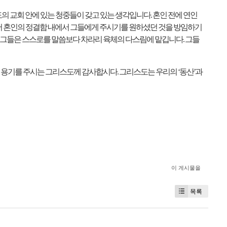
의 교회 안에 있는 청중들이 갖고 있는 생각입니다
.
혼인 전에 연인
서 혼인의 정결함 내에서 그들에게 주시기를 원하셨던 것을 방임하기
그들은 스스로를 말씀보다 차라리 육체의 다스림에 맡깁니다
.
그들
게 용기를 주시는 그리스도께 감사합시다
.
그리스도는 우리의
‘
동산
’
과
이 게시물을
목록