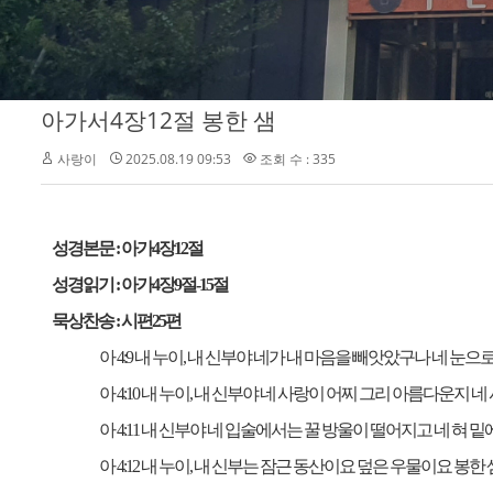
아가서4장12절 봉한 샘
사랑이
2025.08.19 09:53
조회 수 : 335
성경본문
:
아가
4
장
12
절
성경읽기
:
아가
4
장
9
절
-15
절
묵상찬송
:
시편
25
편
아
4:9
내 누이
,
내 신부야 네가 내 마음을 빼앗았구나 네 눈으로
아
4:10
내 누이
,
내 신부야 네 사랑이 어찌 그리 아름다운지 
아
4:11
내 신부야 네 입술에서는 꿀 방울이 떨어지고 네 혀 밑
아
4:12
내 누이
,
내 신부는 잠근 동산이요 덮은 우물이요 봉한