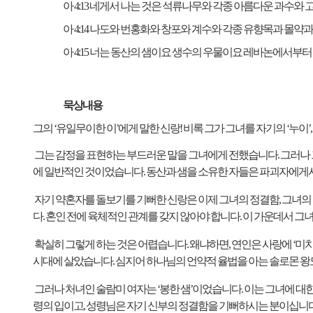
아
4:13
네게서 나는 것은 석류나무와 각종 아름다운 과수와 
아
4:14
나도와 번홍화와 창포와 계수와 각종 유향목과 몰약과
아
4:15
너는 동산의 샘이요 생수의 우물이요 레바논에서부터
묵상내용
그의
‘
유일무이한 이
’
에게 말한 신랑
!
비록 그가 그녀를 자기의
‘
누이
’,
그는 감정을 표현하는 부드러운 말을 그녀에게 전했습니다
.
그러나 
에 일반적인 것이었습니다
.
동산과 샘을 소유한 자들은 파괴자에게서
자기 약혼자를 돌보기를 기뻐한 신랑은 이제 그녀의 정결함
,
그녀의
다
.
혼인 전에 육체적인 관계를 갖지 않아야 합니다
.
이 가운데서 그
확실히 그렇게 하는 것은 어렵습니다
.
왜냐하면
,
연인은 사랑에
‘
미
시대에 살았습니다
.
심지어 하나님의 언약적 율법을 아는 솔로몬 
그러나 처녀인 술람미 여자는
‘
봉한 샘
’
이었습니다
.
이는 그녀에 대
령의 입이고
,
성령님은 자기 신부의 정결함을 기뻐하시는 분이십니