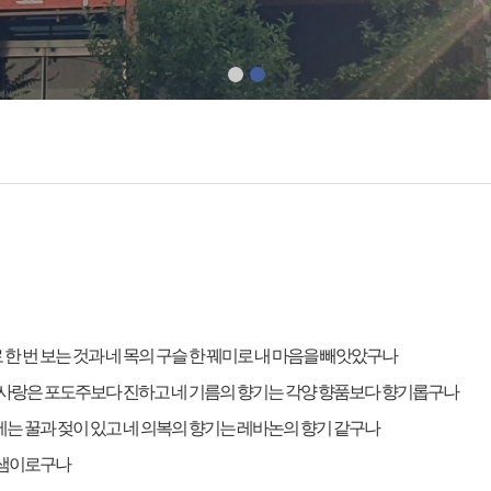
 한 번 보는 것과 네 목의 구슬 한 꿰미로 내 마음을 빼앗았구나
네 사랑은 포도주보다 진하고 네 기름의 향기는 각양 향품보다 향기롭구나
에는 꿀과 젖이 있고 네 의복의 향기는 레바논의 향기 같구나
 샘이로구나