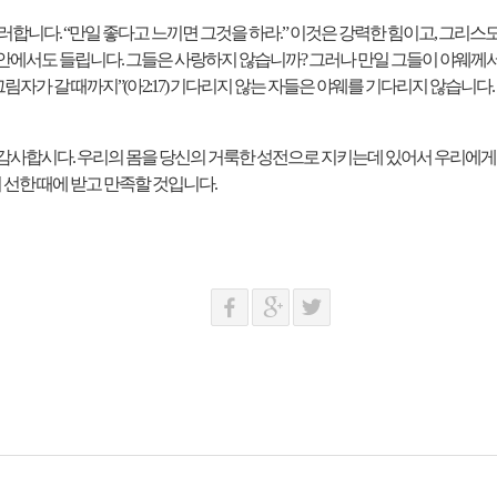
이러합니다
. “
만일 좋다고 느끼면 그것을 하라
.”
이것은 강력한 힘이고
,
그리스도
 안에서도 들립니다
.
그들은 사랑하지 않습니까
?
그러나 만일 그들이 야웨께
그림자가 갈 때까지
”(
아
2:17)
기다리지 않는 자들은 야웨를 기다리지 않습니다
.
 감사합시다
.
우리의 몸을 당신의 거룩한 성전으로 지키는데 있어서 우리에
 선한 때에 받고 만족할 것입니다
.